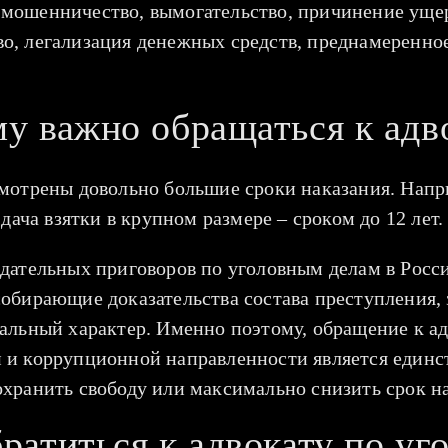
 мошенничество, вымогательство, причинение уще
о, легализация денежных средств, преднамеренное
у важно обращаться к адв
смотрены довольно большие сроки наказания. Напри
 дача взятки в крупном размере – сроком до 12 лет.
вдательных приговоров по уголовным делам в Росс
собирающие доказательства состава преступления,
мальный характер. Именно поэтому, обращение к а
й и коррупционной направленности является един
охранить свободу или максимально снизить срок н
ратиться к адвокату по у