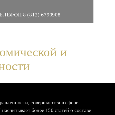
8 (812)
6790908
оррупционной направленности
номической и
ности
равленности, совершаются в сфере
насчитывает более 150 статей о составе