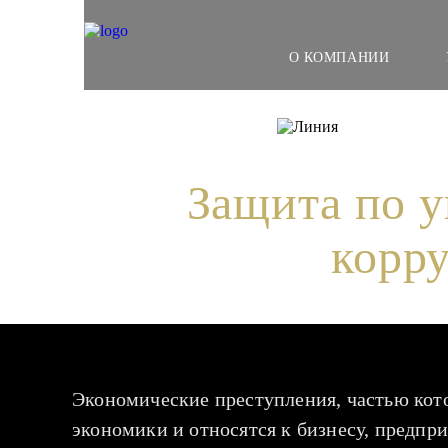
О КОМПАНИИ
Медиа-цент
Защита по у
корр
Экономические преступления, частью кот
экономики и относятся к бизнесу, предпри